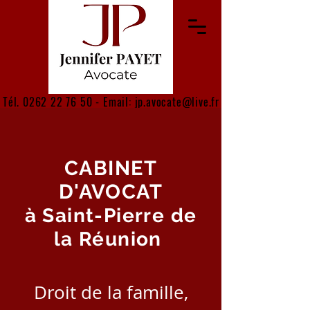
Tél.
0262 22 76 50
​ - Email:
jp.avocate@live.fr
CABINET
D'AVOCAT
à Saint-Pierre de
la Réunion
Droit de la famille,