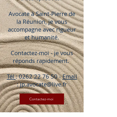
Avocate à Saint-Pierre de
la Réunion, je vous
accompagne avec rigueur
et humanité.
Contactez-moi - je vous
réponds rapidement.
Tél
:
0262 22 76 50
-
Email
:
jp.avocate@live.fr
Contactez-moi